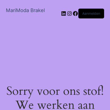
MariModa Brakel
LinkedIn
Instagram
Facebook
Aanmelden
Sorry voor ons stof!
We werken aan