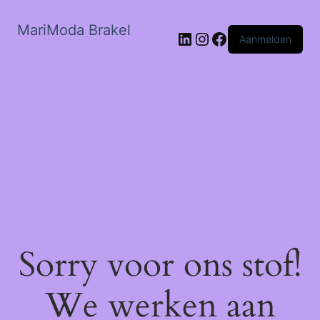
MariModa Brakel
LinkedIn
Instagram
Facebook
Aanmelden
Sorry voor ons stof!
We werken aan