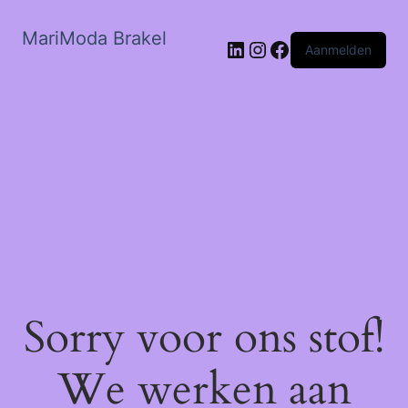
MariModa Brakel
LinkedIn
Instagram
Facebook
Aanmelden
Sorry voor ons stof!
We werken aan